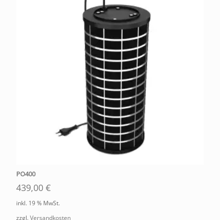
PO400
439,00
€
inkl. 19 % MwSt.
zzgl.
Versandkosten