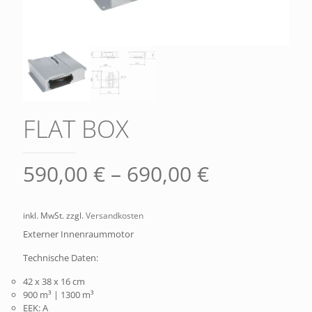
FLAT BOX
590,00
€
–
690,00
€
inkl. MwSt.
zzgl.
Versandkosten
Externer Innenraummotor
Technische Daten:
42 x 38 x 16 cm
900 m³ | 1300 m³
EEK: A