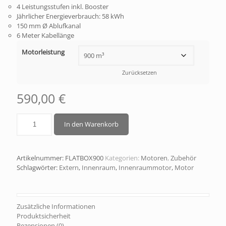
4 Leistungsstufen inkl. Booster
Jährlicher Energieverbrauch: 58 kWh
150 mm Ø Ablufkanal
6 Meter Kabellänge
Motorleistung
Zurücksetzen
590,00
€
In den Warenkorb
Artikelnummer:
FLATBOX900
Kategorien:
Motoren
,
Zubehör
Schlagwörter:
Extern
,
Innenraum
,
Innenraummotor
,
Motor
Zusätzliche Informationen
Produktsicherheit
Rezensionen (0)